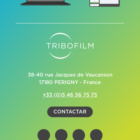
38-40 rue Jacques de Vaucanson
17180 PERIGNY - France
+33 (0)5 46 56 75 75
CONTACTAR