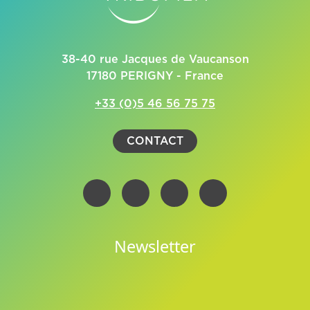
38-40 rue Jacques de Vaucanson
17180 PERIGNY - France
+33 (0)5 46 56 75 75
CONTACT
Newsletter