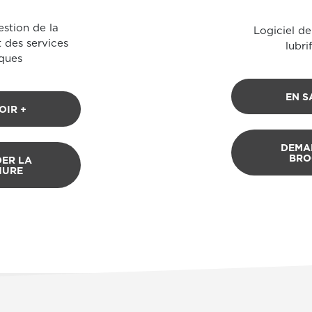
estion de la
Logiciel de
 des services
lubri
ques
EN S
OIR +
DEMA
BRO
ER LA
HURE