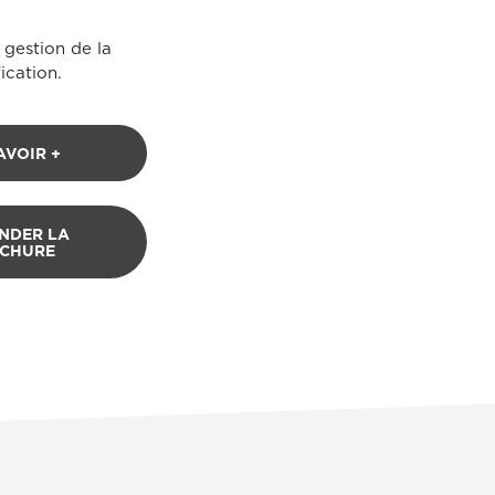
 gestion de la
fication.
AVOIR +
NDER LA
CHURE