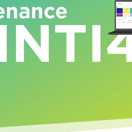
enance
INTI