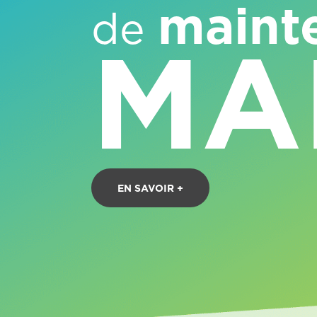
maint
de
MA
EN SAVOIR +