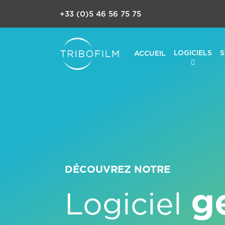
+33 (0)5 46 56 75 75
LOGICIELS
S
ACCUEIL
DÉCOUVREZ NOTRE
g
Logiciel