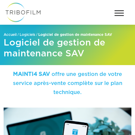
/
/
Logiciel de gestion de maintenance SAV
Accueil
Logiciels
Logiciel de gestion de
maintenance SAV
MAINTI4 SAV
offre une gestion de votre
service après-vente complète sur le plan
technique.