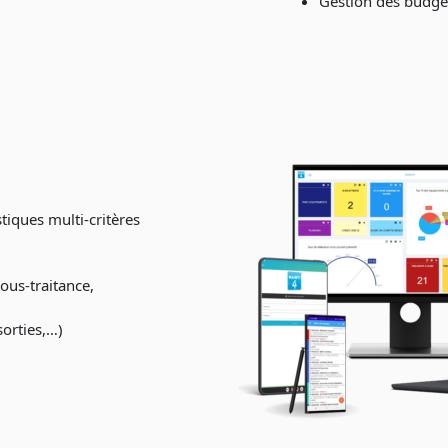
Gestion des budge
stiques multi-critères
ous-traitance,
orties,…)