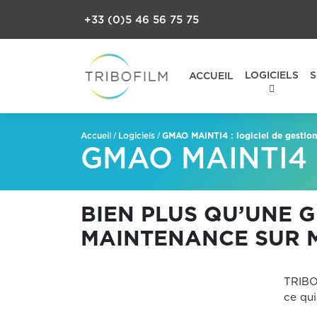
+33 (0)5 46 56 75 75
LOGICIELS
S
ACCUEIL
/
/
GMAO MAINTI4 : logiciel de gestio
Accueil
Logiciels
GMAO MAINTI4 : 
BIEN PLUS QU’UNE 
MAINTENANCE SUR 
TRIBOF
ce qui