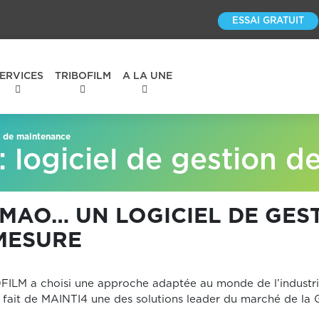
ESSAI GRATUIT
ERVICES
TRIBOFILM
A LA UNE
n de maintenance
logiciel de gestion d
GMAO… UN LOGICIEL DE GES
MESURE
ILM a choisi une approche adaptée au monde de l’industrie
 fait de MAINTI4 une des solutions leader du marché de la