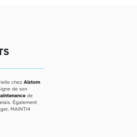
TS
rielle chez
Alstom
oigne de son
maintenance
de
elais. Également
anger, MAINTI4