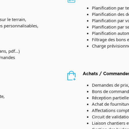
Planification par t
Planification des 
r le terrain,
Planification par 
s personnalisables,
Planification par s
Planification auto
Filtrage des bons 
Charge prévisionn
lans, pdf…)
emandes
Achats / Commande
Demandes de prix,
Bons de command
te,
Réception partielle
Achat de fourniture
Affectations compt
Circuit de validat
Liaison chantiers e