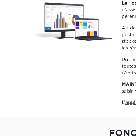
Le lo
d’ass
pérenn
Au-de
gestio
stocks
les réa
Un sim
toutes
(Andr
MAIN
saisir
L’
appl
FONC