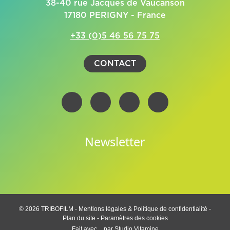
38-40 rue Jacques de Vaucanson
17180 PERIGNY - France
+33 (0)5 46 56 75 75
CONTACT
Newsletter
© 2026 TRIBOFILM -
Mentions légales & Politique de confidentialité
-
Plan du site
-
Paramètres des cookies
Fait avec
par
Studio Vitamine