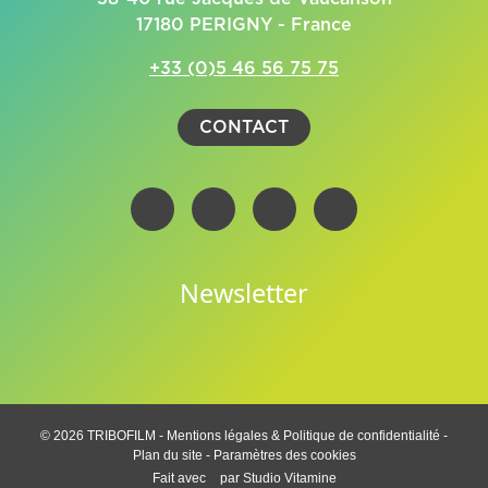
17180 PERIGNY - France
+33 (0)5 46 56 75 75
CONTACT
Newsletter
© 2026 TRIBOFILM -
Mentions légales & Politique de confidentialité
-
Plan du site
-
Paramètres des cookies
Fait avec
par
Studio Vitamine