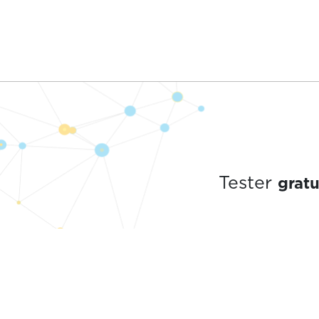
grat
Tester