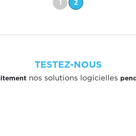
2
1
TESTEZ-NOUS
uitement
pend
nos solutions logicielles