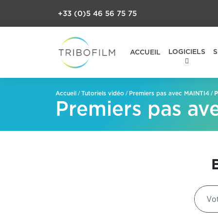
+33 (0)5 46 56 75 75
LOGICIELS
S
ACCUEIL
/
/
/
P
Accueil
Tutoriels vidéo
Premiers pas avec MAINTI4
Premiers pas av