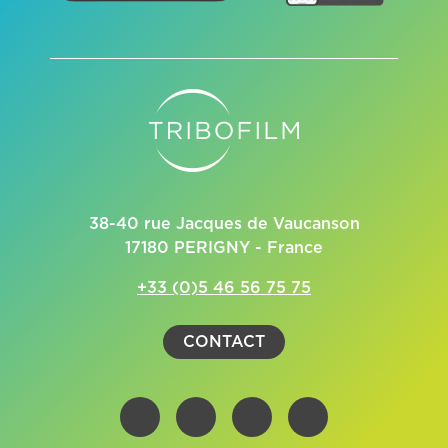
38-40 rue Jacques de Vaucanson
17180 PERIGNY - France
+33 (0)5 46 56 75 75
CONTACT