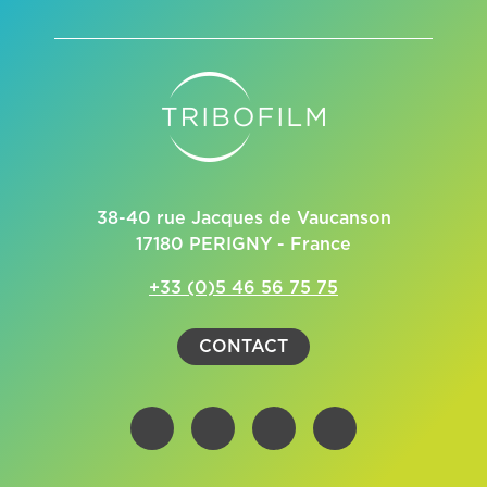
38-40 rue Jacques de Vaucanson
17180 PERIGNY - France
+33 (0)5 46 56 75 75
CONTACT