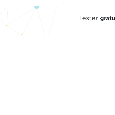
grat
Tester