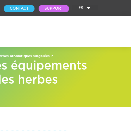
FR
CONTACT
SUPPORT
erbes aromatiques surgelées ?
des équipements
des herbes