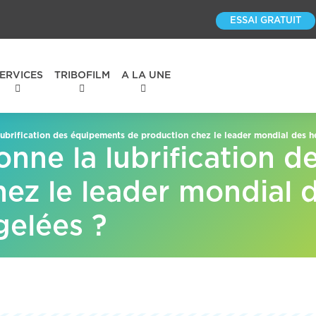
ESSAI GRATUIT
ERVICES
TRIBOFILM
A LA UNE
ubrification des équipements de production chez le leader mondial des h
nne la lubrification 
ez le leader mondial 
gelées ?