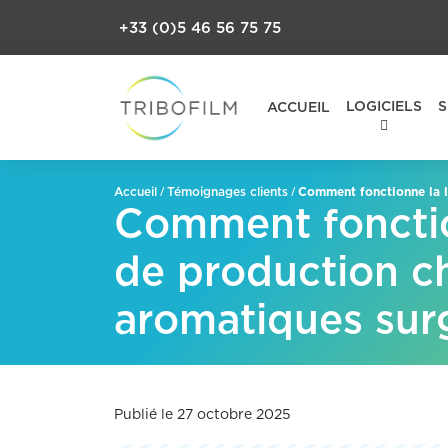
+33 (0)5 46 56 75 75
LOGICIELS
S
ACCUEIL
/
/
Comment fonctionne la l
Accueil
Témoignages clients
Comment fonctio
de production ch
aromatiques sur
Publié le 27 octobre 2025