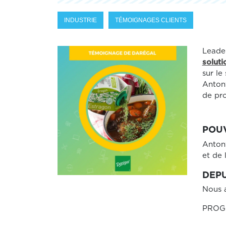
INDUSTRIE
TÉMOIGNAGES CLIENTS
Leader
soluti
sur le
Antony
de pro
POUV
Antony
et de 
DEPU
Nous 
PROGIL