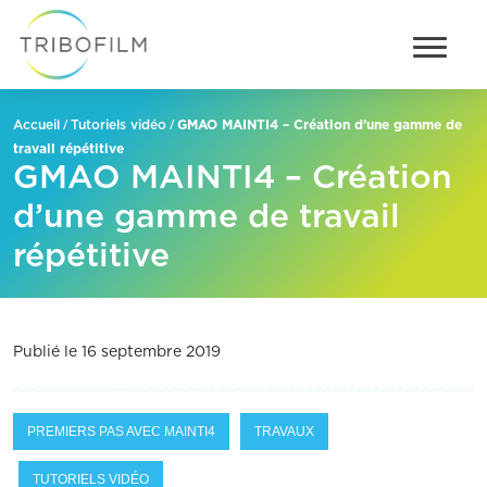
/
/
GMAO MAINTI4 – Création d’une gamme de
Accueil
Tutoriels vidéo
travail répétitive
GMAO MAINTI4 – Création
d’une gamme de travail
répétitive
Publié le 16 septembre 2019
PREMIERS PAS AVEC MAINTI4
TRAVAUX
TUTORIELS VIDÉO