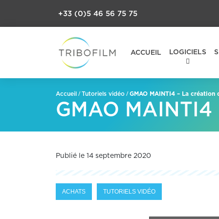
+33 (0)5 46 56 75 75
LOGICIELS
S
ACCUEIL
/
/
GMAO MAINTI4 – La création 
Accueil
Tutoriels vidéo
GMAO MAINTI4 – 
Publié le 14 septembre 2020
ACHATS
TUTORIELS VIDÉO