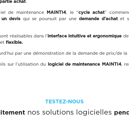
partie achat
.
ciel de maintenance
MAINTI4
, le “
cycle achat
” commenc
,
un devis
qui se poursuit par une
demande d’achat
et s
ont réalisables dans l’
interface intuitive et ergonomique
de
et
flexible.
’hui par une démonstration de la demande de prix/de la c
ls sur l’utilisation du
logiciel de maintenance MAINTI4
, r
TESTEZ-NOUS
uitement
pend
nos solutions logicielles