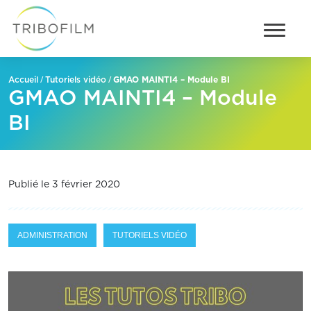
/
/
GMAO MAINTI4 – Module BI
Accueil
Tutoriels vidéo
GMAO MAINTI4 – Module
BI
Publié le 3 février 2020
ADMINISTRATION
TUTORIELS VIDÉO