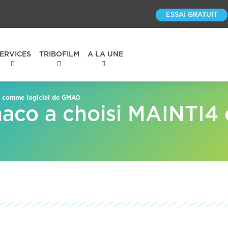
ESSAI GRATUIT
ERVICES
TRIBOFILM
A LA UNE
4 comme logiciel de GMAO
maco a choisi MAINTI4