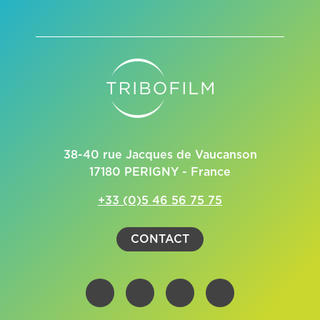
38-40 rue Jacques de Vaucanson
17180 PERIGNY - France
+33 (0)5 46 56 75 75
CONTACT