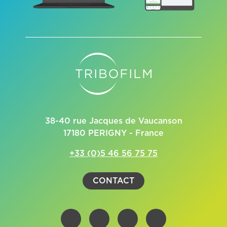
38-40 rue Jacques de Vaucanson
17180 PERIGNY - France
+33 (0)5 46 56 75 75
CONTACT