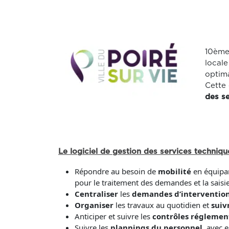
10ème
locale
optima
Cette 
des se
Le logiciel de gestion des services techni
Répondre au besoin de
mobilité
en équipan
pour le traitement des demandes et la saisie
Centraliser
les
demandes d’interventio
Organiser
les travaux au quotidien et
suiv
Anticiper et suivre les
contrôles réglemen
Suivre les
plannings du personnel
, avec 