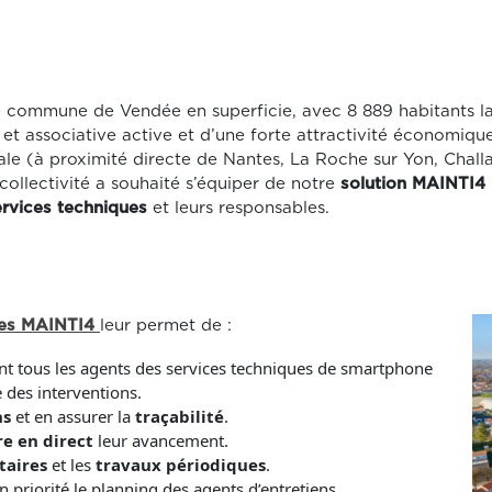
 commune de Vendée en superficie, avec 8 889 habitants l
 et associative active et d’une forte attractivité économiq
le (à proximité directe de Nantes, La Roche sur Yon, Chall
collectivité a souhaité s’équiper de notre
solution MAINTI4
rvices techniques
et leurs responsables.
ques MAINTI4
leur permet de :
t tous les agents des services techniques de smartphone
 des interventions.
ns
et en assurer la
traçabilité
.
re en direct
leur avancement.
taires
et les
travaux périodiques
.
en priorité le planning des agents d’entretiens.