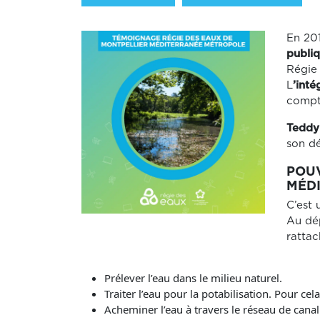
En 20
publi
Régie 
L
’int
compte
Tedd
son dé
POUV
MÉD
C’est 
Au dép
rattac
Prélever l’eau dans le milieu naturel.
Traiter l’eau pour la potabilisation. Pour ce
Acheminer l’eau à travers le réseau de canal