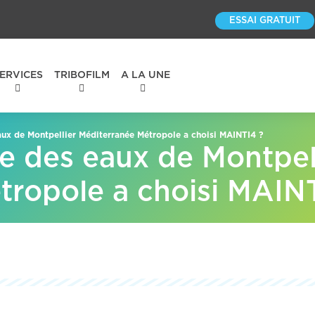
ESSAI GRATUIT
ERVICES
TRIBOFILM
A LA UNE
aux de Montpellier Méditerranée Métropole a choisi MAINTI4 ?
e des eaux de Montpel
tropole a choisi MAIN