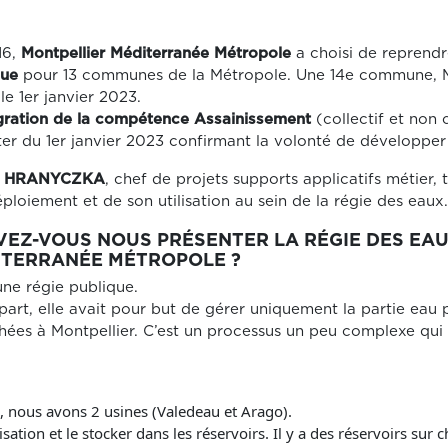
16,
Montpellier Méditerranée Métropole
a choisi de reprendr
que
pour 13 communes de la Métropole. Une 14e commune, Murv
le 1er janvier 2023.
égration de la compétence Assainissement
(collectif et non 
r du 1er janvier 2023 confirmant la volonté de développer 
y HRANYCZKA
, chef de projets supports applicatifs métier
ploiement et de son utilisation au sein de la régie des eaux.
EZ-VOUS NOUS PRÉSENTER LA RÉGIE DES EAU
ITERRANÉE MÉTROPOLE ?
une régie publique.
art, elle avait pour but de gérer uniquement la partie eau
hées à Montpellier. C’est un processus un peu complexe qui
la, nous avons 2 usines (Valedeau et Arago).
isation et le stocker dans les réservoirs. Il y a des réservoirs s