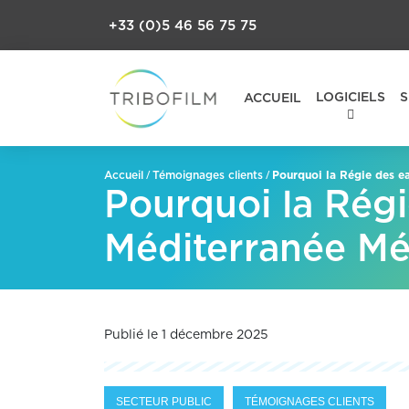
+33 (0)5 46 56 75 75
LOGICIELS
S
ACCUEIL
/
/
Pourquoi la Régie des e
Accueil
Témoignages clients
Pourquoi la Régi
Méditerranée Mé
Publié le 1 décembre 2025
SECTEUR PUBLIC
TÉMOIGNAGES CLIENTS