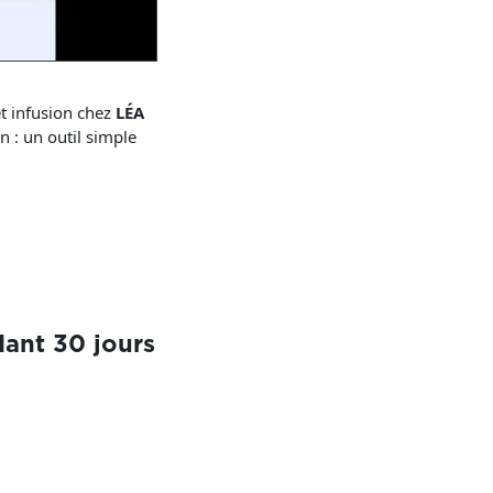
et infusion chez
LÉA
n : un outil simple
ant 30 jours