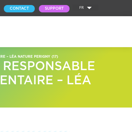
FR
CONTACT
SUPPORT
E – LÉA NATURE PERIGNY (17)
– RESPONSABLE
ENTAIRE – LÉA