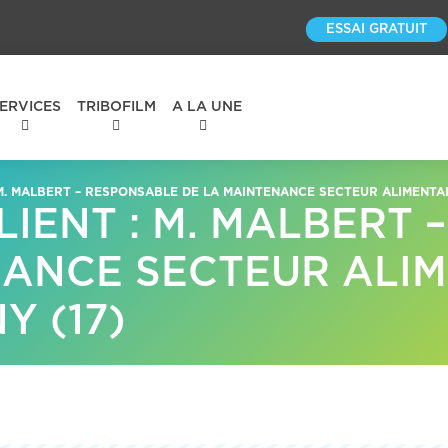
ESSAI GRATUIT
ERVICES
TRIBOFILM
A LA UNE
M. MALBERT – RESPONSABLE DE LA MAINTENANCE SECTEUR ALIMENTAIR
IENT : M. MALBERT 
ANCE SECTEUR ALIM
Y (17)