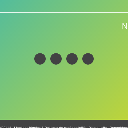
N
BOFILM -
Mentions légales & Politique de confidentialité
-
Plan du site
-
Paramètres