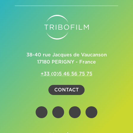
38-40 rue Jacques de Vaucanson
17180 PERIGNY - France
+33 (0)5 46 56 75 75
CONTACT