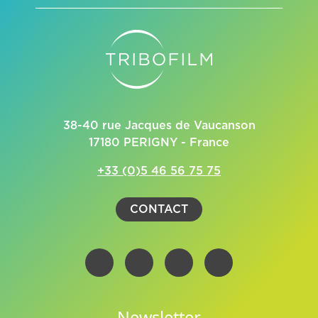
38-40 rue Jacques de Vaucanson
17180 PERIGNY - France
+33 (0)5 46 56 75 75
CONTACT
Newsletter