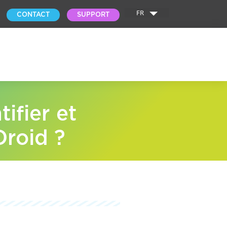
FR
CONTACT
SUPPORT
fier et
Droid ?