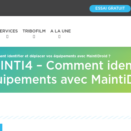
ESSAI GRATUIT
ERVICES
TRIBOFILM
A LA UNE
 identifier et déplacer vos équipements avec MaintiDroid ?
TI4 – Comment identi
uipements avec Mainti