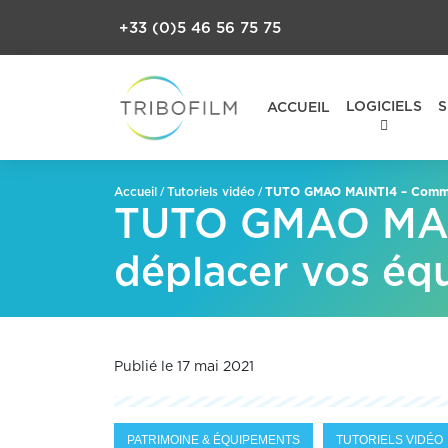
+33 (0)5 46 56 75 75
LOGICIELS
S
ACCUEIL
/
/
TUTO GMAO MAINTI4 – Comment
Accueil
Tutoriels vidéo
TUTO GMAO MAIN
déplacer vos éq
Publié le 17 mai 2021
PATRIMOINE & ÉQUIPEMENTS
TUTORIELS VIDÉO