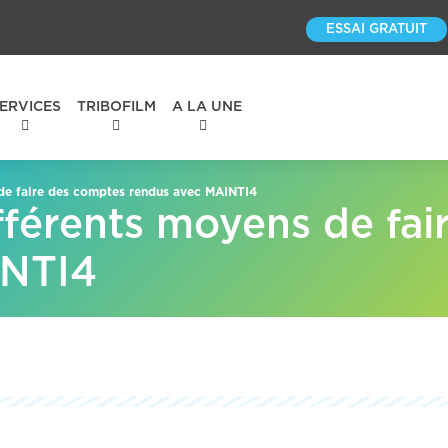
ESSAI GRATUIT
ERVICES
TRIBOFILM
A LA UNE
 de faire des comptes rendus avec MAINTI4
fférents moyens de fa
INTI4