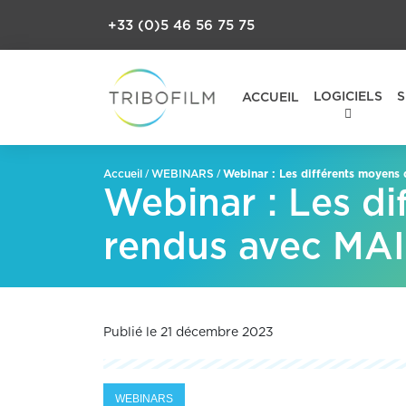
+33 (0)5 46 56 75 75
LOGICIELS
S
ACCUEIL
/
/
Webinar : Les différents moyens
Accueil
WEBINARS
Webinar : Les di
rendus avec MA
Publié le 21 décembre 2023
WEBINARS