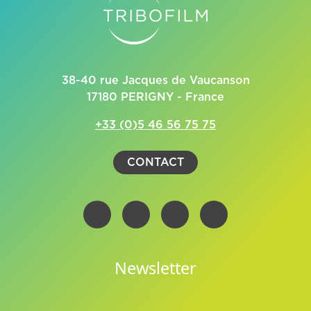
38-40 rue Jacques de Vaucanson
17180 PERIGNY - France
+33 (0)5 46 56 75 75
CONTACT
Newsletter