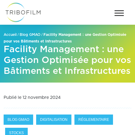
/
/
Facility Management : une Gestion Optimisée
Accueil
Blog GMAO
pour vos Bâtiments et Infrastructures
Facility Management : une
Gestion Optimisée pour vos
Bâtiments et Infrastructures
Publié le 12 novembre 2024
BLOG GMAO
DIGITALISATION
RÉGLEMENTAIRE
STOCKS