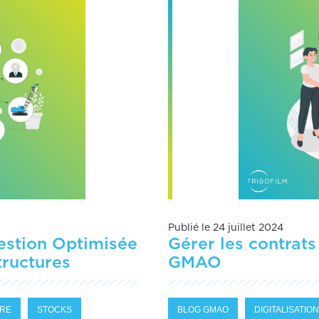
Publié le 24 juillet 2024
estion Optimisée
Gérer les contrats
tructures
GMAO
IRE
STOCKS
BLOG GMAO
DIGITALISATION