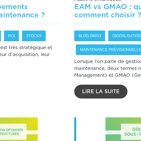
ipements
EAM vs GMAO : que
aintenance ?
comment choisir 
ROI
STOCKS
BLOG GMAO
DIGITALISATION
 est très stratégique et
MAINTENANCE PRÉVISIONNELL
ur d’acquisition, leur
Lorsque l’on parle de gestio
maintenance, deux termes r
Management) et GMAO (Ges[
LIRE LA SUITE