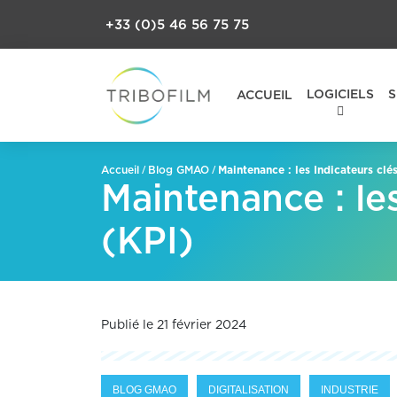
+33 (0)5 46 56 75 75
LOGICIELS
S
ACCUEIL
/
/
Maintenance : les Indicateurs cl
Accueil
Blog GMAO
Maintenance : le
(KPI)
Publié le 21 février 2024
BLOG GMAO
DIGITALISATION
INDUSTRIE