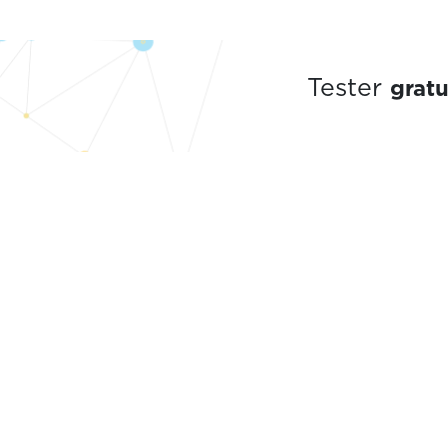
grat
Tester