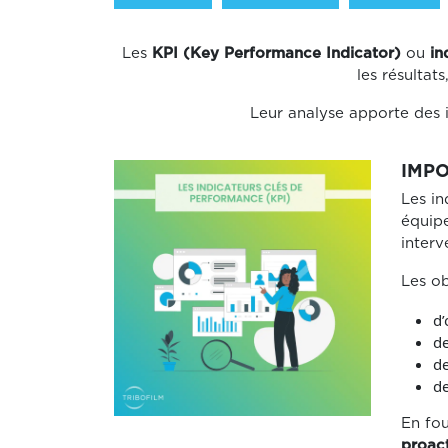
Les
KPI (Key Performance Indicator)
ou
in
les résultats
Leur analyse apporte des i
IMPO
Les in
équipe
interv
Les ob
d’
de
de
de
En fou
proact