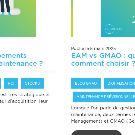
Publié le 5 mars 2025
ipements
EAM vs GMAO : que
aintenance ?
comment choisir 
ROI
STOCKS
BLOG GMAO
DIGITALISATION
 est très stratégique et
MAINTENANCE PRÉVISIONNELL
ur d’acquisition, leur
Lorsque l’on parle de gestio
maintenance, deux termes r
Management) et GMAO (Ges[