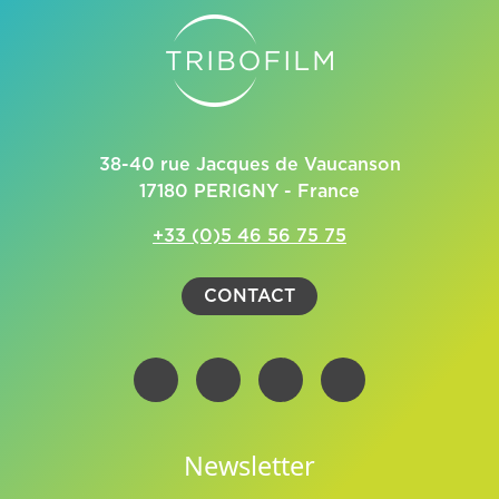
38-40 rue Jacques de Vaucanson
17180 PERIGNY - France
+33 (0)5 46 56 75 75
CONTACT
Newsletter