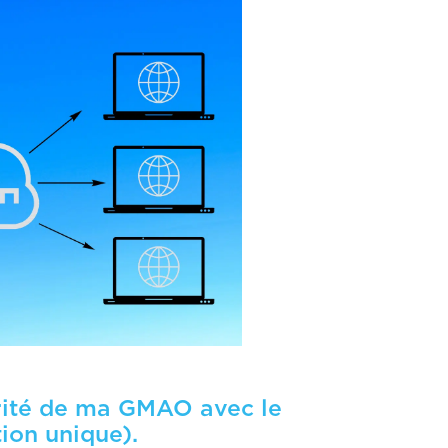
rité de ma GMAO avec le
ion unique).