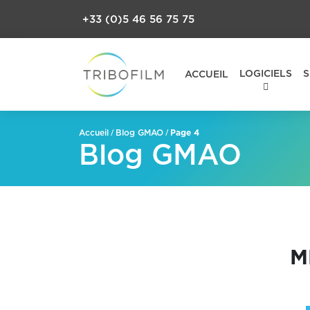
+33 (0)5 46 56 75 75
LOGICIELS
S
ACCUEIL
/
/
Page 4
Accueil
Blog GMAO
Blog GMAO
M